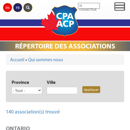
Aller
Togg
SE
EN
FR
au
CONNECTEUR
navig
contenu
principal
QUI
RÉFORME
MÉDIAS
PRIX
ÉVÉNEMENTS
PARTENAIRES
COMMÉMORATION
DONS
SOMMES-
DE LA
RÉPERTOIRE DES ASSOCIATIONS
NOUS
JUSTICE
Accueil
»
Qui sommes-nous
VOUS ÊTES ICI
Province
Ville
140 association(s) trouvé
ONTARIO