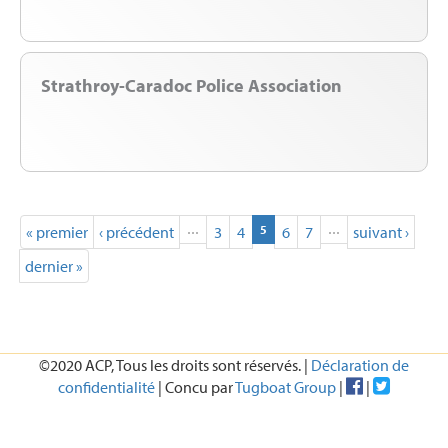
Strathroy-Caradoc Police Association
(current)
« premier
‹ précédent
…
3
4
5
6
7
…
suivant ›
dernier »
©2020 ACP, Tous les droits sont réservés. |
Déclaration de
confidentialité
| Concu par
Tugboat Group
|
|