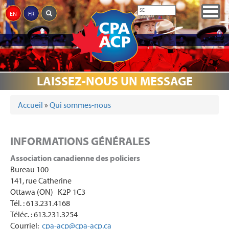
Aller
Togg
SE
EN
FR
au
CONNECTEUR
navig
contenu
principal
QUI
RÉFORME
MÉDIAS
PRIX
ÉVÉNEMENTS
PARTENAIRES
COMMÉMORATION
DONS
SOMMES-
DE LA
LAISSEZ-NOUS UN MESSAGE
NOUS
JUSTICE
Accueil
»
Qui sommes-nous
VOUS ÊTES ICI
INFORMATIONS GÉNÉRALES
Association canadienne des policiers
Bureau 100
141, rue Catherine
Ottawa (ON) K2P 1C3
Tél. : 613.231.4168
Téléc. : 613.231.3254
Courriel:
cpa-acp@cpa-acp.ca