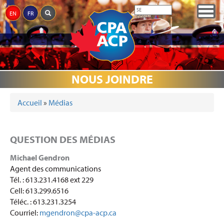
Aller
Togg
SE
EN
FR
au
CONNECTEUR
navig
contenu
principal
QUI
RÉFORME
MÉDIAS
PRIX
ÉVÉNEMENTS
PARTENAIRES
COMMÉMORATION
DONS
SOMMES-
DE LA
NOUS JOINDRE
NOUS
JUSTICE
Accueil
»
Médias
VOUS ÊTES ICI
QUESTION DES MÉDIAS
Michael Gendron
Agent des communications
Tél. : 613.231.4168 ext 229
Cell: 613.299.6516
Téléc. : 613.231.3254
Courriel:
mgendron@cpa-acp.ca