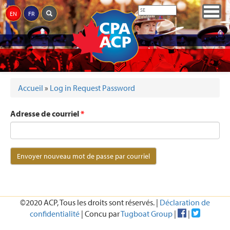
Aller
Togg
SE
EN
FR
au
CONNECTEUR
navig
contenu
principal
Accueil
»
Log in Request Password
VOUS ÊTES ICI
Adresse de courriel
*
©2020 ACP, Tous les droits sont réservés. |
Déclaration de
confidentialité
| Concu par
Tugboat Group
|
|