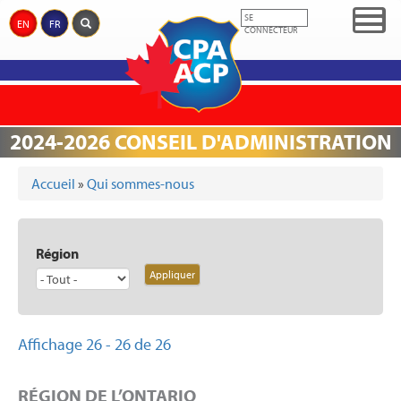
Aller
Togg
SE
EN
FR
au
CONNECTEUR
navig
contenu
principal
QUI
RÉFORME
MÉDIAS
PRIX
ÉVÉNEMENTS
PARTENAIRES
COMMÉMORATION
DONS
SOMMES-
DE LA
2024-2026 CONSEIL D'ADMINISTRATION
NOUS
JUSTICE
Accueil
»
Qui sommes-nous
VOUS ÊTES ICI
Région
Affichage 26 - 26 de 26
RÉGION DE L’ONTARIO